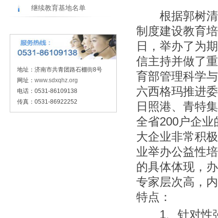
继续教育基地名单
根据郭树清省
制度建设教育培
日，举办了为期
信主持并做了重
地址：济南市共青团路石棚街8号
育部管理科学与
网址：
www.sdxqhz.org
六西格玛推进委
电话：0531-86109138
传真：0531-86922252
日照港、青特集
全省200户企
大企业非常积极
业举办公益性培
的具体体现，办
专家层次高，内
特点：
1、针对性强