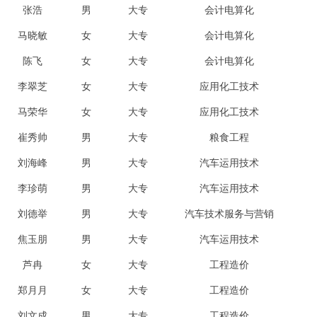
张浩
男
大专
会计电算化
马晓敏
女
大专
会计电算化
陈飞
女
大专
会计电算化
李翠芝
女
大专
应用化工技术
马荣华
女
大专
应用化工技术
崔秀帅
男
大专
粮食工程
刘海峰
男
大专
汽车运用技术
李珍萌
男
大专
汽车运用技术
刘德举
男
大专
汽车技术服务与营销
焦玉朋
男
大专
汽车运用技术
芦冉
女
大专
工程造价
郑月月
女
大专
工程造价
刘文成
男
大专
工程造价